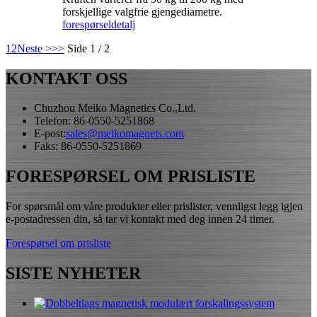
forskjellige valgfrie gjengediametre.
forespørsel
detalj
1
2
Neste >
>>
Side 1 / 2
KONTAKT OSS
Chuzhou Meiko Magnetics Co.,Ltd.
Telefon: 86-0550-5251868
E-post:
sales@meikomagnets.com
Faks: 86-0550-5251869
FORESPØRSEL OM PRISLISTE
For spørsmål om våre produkter eller prislister, vennligst legg igjen
e-postadressen din, så tar vi kontakt med deg innen 24 timer.
Forespørsel om prisliste
SISTE NYHETER