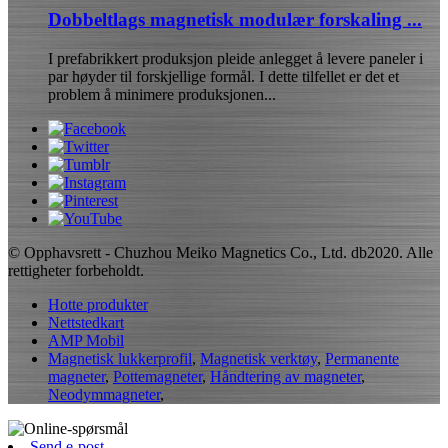
Dobbeltlags magnetisk modulær forskaling ...
I prefabrikkert produksjon pleide anlegget å levere paneler i
par høyder til forskjellige formål. I dette tilfellet er det et
problem å minimere produksjonen...
© Opphavsrett - Chuzhou Meiko Magnetics Co., Ltd. db2020. Alle
rettigheter forbeholdt.
Hotte produkter
Nettstedkart
AMP Mobil
Magnetisk lukkerprofil
,
Magnetisk verktøy
,
Permanente
magneter
,
Pottemagneter
,
Håndtering av magneter
,
Neodymmagneter
,
Send e-post