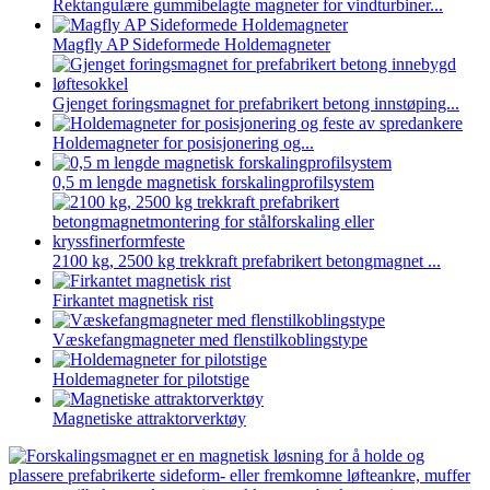
Rektangulære gummibelagte magneter for vindturbiner...
Magfly AP Sideformede Holdemagneter
Gjenget foringsmagnet for prefabrikert betong innstøping...
Holdemagneter for posisjonering og...
0,5 m lengde magnetisk forskalingprofilsystem
2100 kg, 2500 kg trekkraft prefabrikert betongmagnet ...
Firkantet magnetisk rist
Væskefangmagneter med flenstilkoblingstype
Holdemagneter for pilotstige
Magnetiske attraktorverktøy