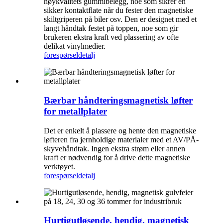
høykvalitets gummibelegg, noe som sikrer en
sikker kontaktflate når du fester den magnetiske
skiltgriperen på biler osv. Den er designet med et
langt håndtak festet på toppen, noe som gir
brukeren ekstra kraft ved plassering av ofte
delikat vinylmedier.
forespørsel
detalj
Bærbar håndteringsmagnetisk løfter
for metallplater
Det er enkelt å plassere og hente den magnetiske
løfteren fra jernholdige materialer med et AV/PÅ-
skyvehåndtak. Ingen ekstra strøm eller annen
kraft er nødvendig for å drive dette magnetiske
verktøyet.
forespørsel
detalj
Hurtigutløsende, hendig, magnetisk