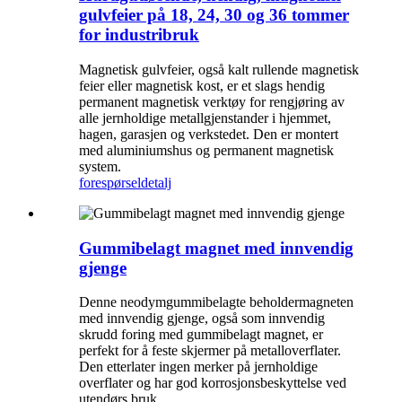
gulvfeier på 18, 24, 30 og 36 tommer
for industribruk
Magnetisk gulvfeier, også kalt rullende magnetisk
feier eller magnetisk kost, er et slags hendig
permanent magnetisk verktøy for rengjøring av
alle jernholdige metallgjenstander i hjemmet,
hagen, garasjen og verkstedet. Den er montert
med aluminiumshus og permanent magnetisk
system.
forespørsel
detalj
Gummibelagt magnet med innvendig
gjenge
Denne neodymgummibelagte beholdermagneten
med innvendig gjenge, også som innvendig
skrudd foring med gummibelagt magnet, er
perfekt for å feste skjermer på metalloverflater.
Den etterlater ingen merker på jernholdige
overflater og har god korrosjonsbeskyttelse ved
utendørs bruk.